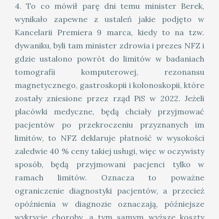
4. To co mówił parę dni temu minister Berek,
wynikało zapewne z ustaleń jakie podjęto w
Kancelarii Premiera 9 marca, kiedy to na tzw.
dywaniku, byli tam minister zdrowia i prezes NFZ i
gdzie ustalono powrót do limitów w badaniach
tomografii komputerowej, rezonansu
magnetycznego, gastroskopii i kolonoskopii, które
zostały zniesione przez rząd PiS w 2022. Jeżeli
placówki medyczne, będą chciały przyjmować
pacjentów po przekroczeniu przyznanych im
limitów, to NFZ deklaruje płatność w wysokości
zaledwie 40 % ceny takiej usługi, więc w oczywisty
sposób, będą przyjmowani pacjenci tylko w
ramach limitów. Oznacza to poważne
ograniczenie diagnostyki pacjentów, a przecież
opóźnienia w diagnozie oznaczają, późniejsze
wykrycie choroby, a tym samym wyższe koszty