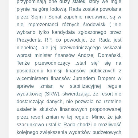
przypominają one duży statek, który we mgle
płynie na górę lodową. Rada została powołana
przez Sejm i Senat zupełnie niedawno, są w
niej reprezentanci różnych środowisk ( nie
wybrano tylko kandydata zgłoszonego przez
Prezydenta RP, co powoduje, że Rada jest
niepełna), ale jej przewodniczącego wskazał
wprost minister finansów Andrzej Domański.
Tenże przewodniczący „starł się” się na
posiedzeniu komisji finansów publicznych z
wiceministrem finansów Jurandem Dropem w
sprawie zmian w stabilizacyjnej regule
wydatkowej (SRW), stwierdzając, że resort nie
dostarczając danych, nie pozwala na rzetelne
ustalenie skutków finansowych proponowanej
przez resort zmian w tej regule. Mimo, że jak
szacunkowo ustaliła Rada chodzi o możliwość
kolejnego zwiększenia wydatków budżetowych