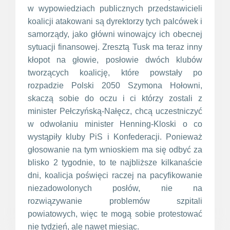
w wypowiedziach publicznych przedstawicieli
koalicji atakowani są dyrektorzy tych palcówek i
samorządy, jako główni winowajcy ich obecnej
sytuacji finansowej. Zresztą Tusk ma teraz inny
kłopot na głowie, posłowie dwóch klubów
tworzących koalicję, które powstały po
rozpadzie Polski 2050 Szymona Hołowni,
skaczą sobie do oczu i ci którzy zostali z
minister Pełczyńską-Nałęcz, chcą uczestniczyć
w odwołaniu minister Henning-Kloski o co
wystąpiły kluby PiS i Konfederacji. Ponieważ
głosowanie na tym wnioskiem ma się odbyć za
blisko 2 tygodnie, to te najbliższe kilkanaście
dni, koalicja poświęci raczej na pacyfikowanie
niezadowolonych posłów, nie na
rozwiązywanie problemów szpitali
powiatowych, więc te mogą sobie protestować
nie tydzień, ale nawet miesiąc.