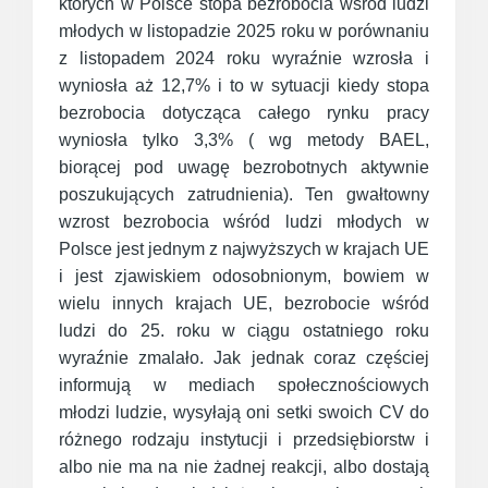
których w Polsce stopa bezrobocia wśród ludzi
młodych w listopadzie 2025 roku w porównaniu
z listopadem 2024 roku wyraźnie wzrosła i
wyniosła aż 12,7% i to w sytuacji kiedy stopa
bezrobocia dotycząca całego rynku pracy
wyniosła tylko 3,3% ( wg metody BAEL,
biorącej pod uwagę bezrobotnych aktywnie
poszukujących zatrudnienia). Ten gwałtowny
wzrost bezrobocia wśród ludzi młodych w
Polsce jest jednym z najwyższych w krajach UE
i jest zjawiskiem odosobnionym, bowiem w
wielu innych krajach UE, bezrobocie wśród
ludzi do 25. roku w ciągu ostatniego roku
wyraźnie zmalało. Jak jednak coraz częściej
informują w mediach społecznościowych
młodzi ludzie, wysyłają oni setki swoich CV do
różnego rodzaju instytucji i przedsiębiorstw i
albo nie ma na nie żadnej reakcji, albo dostają