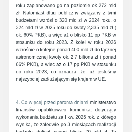
roku zaplanowano go na poziomie ok 272 mld
zł. Natomiast dług publiczny związany z tymi
budżetami wzrósł o 320 mld zł w 2024 roku, o
324 mld zł w 2025 roku do kwoty 2,335 mld zł (
ok. 60% PKB), a więc aż o blisko 11 pp PKB w
stosunku do roku 2023. Z kolei w roku 2026
wzrośnie o kolejne ponad 400 mld zł do łącznej
astronomicznej kwoty ok. 2,7 biliona zł ( ponad
66% PKB), a więc aż o 17 pp PKB w stosunku
do roku 2023, co oznacza ,że już jesteśmy
najszybciej zadłużającym się krajem w UE.
4. Co więcej przed paroma dniami
ministerstwo
finansów opublikowało komunikat dotyczący
wykonania budżetu za I kw. 2026 rok, z którego
wynika, że zaledwie po 3 miesiącach realizacji
budżetu, deficyt wynosi blisko 70 mld zł. To