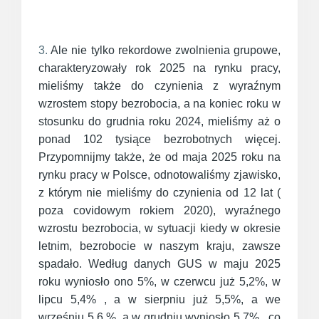
3.
Ale nie tylko rekordowe zwolnienia grupowe,
charakteryzowały rok 2025 na rynku pracy,
mieliśmy także do czynienia z wyraźnym
wzrostem stopy bezrobocia, a na koniec roku w
stosunku do grudnia roku 2024, mieliśmy aż o
ponad 102 tysiące bezrobotnych więcej.
Przypomnijmy także, że od maja 2025 roku na
rynku pracy w Polsce, odnotowaliśmy zjawisko,
z którym nie mieliśmy do czynienia od 12 lat (
poza covidowym rokiem 2020), wyraźnego
wzrostu bezrobocia, w sytuacji kiedy w okresie
letnim, bezrobocie w naszym kraju, zawsze
spadało. Według danych GUS w maju 2025
roku wyniosło ono 5%, w czerwcu już 5,2%, w
lipcu 5,4% , a w sierpniu już 5,5%, a we
wrześniu 5,6 %, a w grudniu wyniosło 5,7% , co