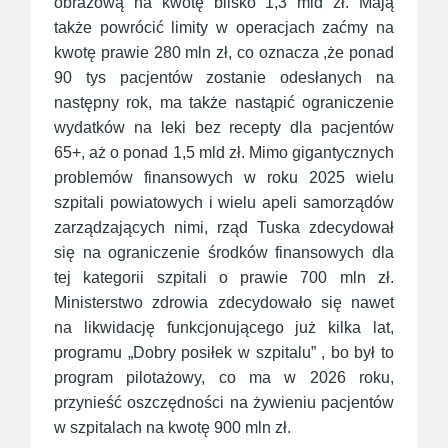
obrazową na kwotę blisko 1,3 mld zł. Mają
także powrócić limity w operacjach zaćmy na
kwotę prawie 280 mln zł, co oznacza ,że ponad
90 tys pacjentów zostanie odesłanych na
następny rok, ma także nastąpić ograniczenie
wydatków na leki bez recepty dla pacjentów
65+, aż o ponad 1,5 mld zł. Mimo gigantycznych
problemów finansowych w roku 2025 wielu
szpitali powiatowych i wielu apeli samorządów
zarządzających nimi, rząd Tuska zdecydował
się na ograniczenie środków finansowych dla
tej kategorii szpitali o prawie 700 mln zł.
Ministerstwo zdrowia zdecydowało się nawet
na likwidację funkcjonującego już kilka lat,
programu „Dobry posiłek w szpitalu” , bo był to
program pilotażowy, co ma w 2026 roku,
przynieść oszczędności na żywieniu pacjentów
w szpitalach na kwotę 900 mln zł.