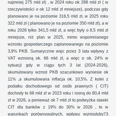
najmniej 275 mld zł) , w 2024 roku ok 288 mld zł ( w
rzeczywistości o ok 12 mld zł mniejsze), podczas gdy
planowano je na poziomie 316,5 mld zł, w 2025 roku
322 mld zł ( planowano je na poziomie 350 mld zł), a w
roku 2026 tylko 341,5 mld zł, a więc były o 8,5 mld zł
mniejsze, niż plan w 2025, mimo wspomnianego
wzrostu gospodarczego zaplanowanego na poziomie
3,9% PKB. Sumarycznie więc przez 3 lata wpływy z
VAT wzrosną ok. 66 mld zł, a więc o ok. 24% w
sytuacji gdy w ciągu tych 3 lat (2024-2026),
skumulowany wzrost PKB szacunkowo wyniesie ok
11% ,a skumulowana inflacja ok. 10,5%. Z kolei z
podatku dochodowego od osób prawnych ( CIT)
dochody to 68 mld zł w 2023 roku i rosną do 80,4 mld
zł w 2026, a ponieważ ok 7 mld zł to podwyżka stawki
CIT dla banków z 19% do 30% w 2026 , to w
warunkach porównywalnych, wpływy wyniosłyby73